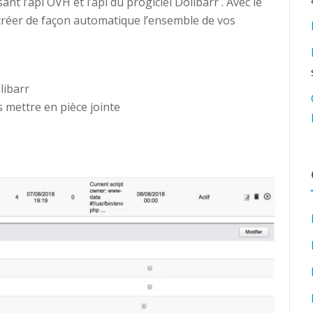
 l’api OVH et l’api du progiciel Dolibarr . Avec le
réer de façon automatique l’ensemble de vos
libarr
 mettre en pièce jointe