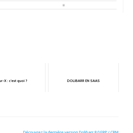
ur-X : c’est quoi ?
DOLIBARR EN SAAS
Découvrez la dernière version Dolibarr 8.0 ERP / CRM