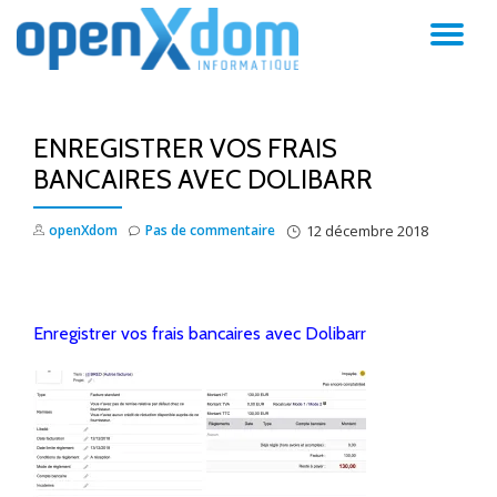
AC
Aller
au
LA
contenu
ENREGISTRER VOS FRAIS
NA
BANCAIRES AVEC DOLIBARR
openXdom
Pas de commentaire
12 décembre 2018
Enregistrer vos frais bancaires avec Dolibarr